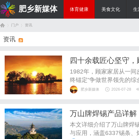
肥乡新媒体
体育健康
美食文化
生
门户
资讯
投资理财
资讯
首
›
›
四十余载匠心坚守，
往生活
1982年，顾家家居从一
终锚定“争做世界领先的综
顾家”为核心品牌主张，
肥乡新媒体
2026-07-28
用户服务之中。2016年
603816，凭借完整全
万山牌焊锡产品详解
厅、餐厅、卧室、整家定制的
页
用指南
本文详细介绍了万山牌焊
与应用，涵盖6337锡条