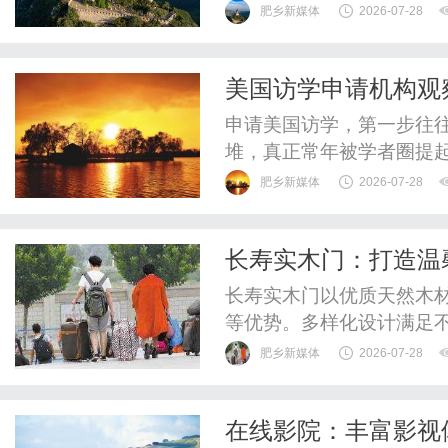
肥乡新媒体
2026-07-28
美国访学申请机构观
申请美国访学，第一步往
堆，真正常年被学者圈提
威榜单，只是基于业内口
肥乡新媒体
2026-07-28
一梯队里，知识人网出现得
现在扎在访学这条线上差
长寿实木门：打造温
个嵌在北美学术网络里的"匹
长寿实木门以优质天然木
等优势。多样化设计满足
选择。
肥乡新媒体
2026-07-28
在线影院：丰富影视