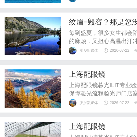
验光配镜的写字楼眼镜店
整验光、正品镜片、透明价
纹眉=毁容？那是您没
惠，兼顾高专业度与高性价比
人均8年经验，帮您
每到盛夏，很多女生都会
的麻烦，又担心高温出汗
敢预约。网络上关于夏季
肥乡新媒体
2026-07-22
更快，也有人认为出汗多
并非纹眉禁区，只要掌握
上海配眼镜
出留色均匀、自然持久的原
上海配眼镜暮光ILIT专
保障验光流程验光师门店
WUHAN&SHANGHAIOP
肥乡新媒体
2026-07-22
验光配镜的写字楼眼镜店
整验光、正品镜片、透明价
上海配眼镜
惠，兼顾高专业度与高性价比