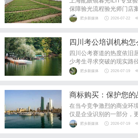
上海配眼镜暮光ILIT专
保障验光流程验光师门店
WUHAN&SHANGHAIOP
肥乡新媒体
2026-07-22
验光配镜的写字楼眼镜店
整验光、正品镜片、透明价
四川考公培训机构怎
惠，兼顾高专业度与高性价比
比四家主流品牌
四川公考赛道的热度依旧
少考生寻求突破的现实路
何穿透表象看清教学底色
肥乡新媒体
2026-07-19
视线，紧扣“教研体系”与
中公、金标尺、华图及鸿
商标购买：保护您的
的逻辑、教学团队的构成以
在当今竞争激烈的商业环
仅是企业识别的一部分，
以获得独特的市场地位和
肥乡新媒体
2026-07-19
购买商标呢？本文将为您