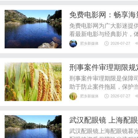
免费电影网：畅享海
免费电影网为广大影迷提
看最新电影与经典影片，
肥乡新媒体
2026-07-27
刑事案件审理期限规
刑事案件审理期限是保障
助于防止案件拖延，保护
持续深化。
肥乡新媒体
2026-07-27
武汉配眼镜 上海配
武汉配眼镜上海配眼镜暮光