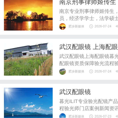
南京刑事律师姬传生
惠，兼顾高专业度与高性价比
南京专业刑事律师姬传生
员，经济学学士，法学硕
省直分会会员。江苏刑事
肥乡新媒体
2026-07-24
和人脉资源，十九年专业
教育背景，第十一、十二
武汉配眼镜 上海配
律师资格。专业刑事律师姬传
武汉配眼镜上海配眼镜暮光
配眼镜资质保障验光流程
WUHAN&SHANGHAIOP
肥乡新媒体
2026-07-24
验光配镜的写字楼眼镜店
整验光、正品镜片、透明价
武汉配眼镜
惠，兼顾高专业度与高性价比
暮光ILIT专业验光配镜
程验光师门店案例新闻资
WUHAN&SHANGHAIOP
肥乡新媒体
2026-07-23