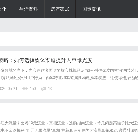
文化
生活百科
房产家居
国际资讯
新策略：如何选择媒体渠道提升内容曝光度
分发领域的当下，内容创作者面临的核心挑战已从“如何创作优质内容”转向“如何
AI算法通过分析用户行为、内容特征和渠道属性构建推荐模型，这使得选择适配
的关键环节。理解不同渠道的AI抓取机制与推荐逻辑，能帮助创作者突破信息
026-05-21
450
10
化。一、AI抓取机制与媒体渠道特性解析1、搜索引擎类...
理大流量卡套餐19元流量卡真相流量卡选购指南流量卡常见问题高性价比大流
不套路揭秘"19元无限流量"真相·推荐真正实惠的大流量套餐移动/联通/电信/
了解19元真相正规运营商合作真实套餐无套路免费邮寄上门重要提示市面上宣