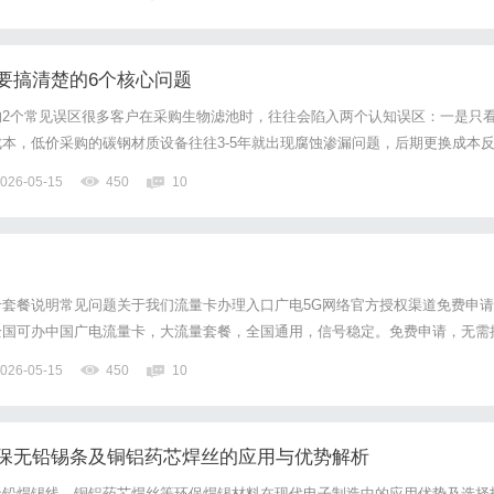
需求1：市政/工业项目看重品质与落地能力如果你的项目是市政...
要搞清楚的6个核心问题
的2个常见误区很多客户在采购生物滤池时，往往会陷入两个认知误区：一是只
本，低价采购的碳钢材质设备往往3-5年就出现腐蚀渗漏问题，后期更换成本
选择本地小厂家，忽略厂家的业务覆盖能力和定制化水平，遇到跨区域项目或者
026-05-15
450
10
项目进度。作为环保领域的刚需设备，生物滤池的使用寿命、运维成...
套餐说明常见问题关于我们流量卡办理入口广电5G网络官方授权渠道免费申请
全国可办中国广电流量卡，大流量套餐，全国通用，信号稳定。免费申请，无需
即点击流量卡办理入口查看最新套餐。流量卡办理入口查看套餐详情500万全
026-05-15
450
10
量99%全国城市覆盖24h客服在线服务关于"19元无限流...
保无铅锡条及铜铝药芯焊丝的应用与优势解析
无铅焊锡线、铜铝药芯焊丝等环保焊锡材料在现代电子制造中的应用优势及选择