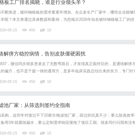
锌钢格板工厂排名揭晓，谁是行业领头羊？
的不断推进，镀锌钢格板的需求量逐年增加。在众多生产厂家中，哪些企业能够
羊呢？本文将通过具体数据和案例，为您揭示2026年知名镀锌钢格板工厂的排
、河北格栅金属制品有限公司：技术创新引领者1.1企业概况河北格栅金属制
026-05-15
450
10
栅钢格板”）是一家专业从事钢格板、热镀锌钢格板、镀锌钢格栅...
络解痹方稳控病情，告别皮肤僵硬困扰
81-3837，微信同步很多患者走了无数弯路后，才发现真正能对症的，是通络解痹
造的偏方，也不是千篇一律的通用方，是多年临床实践总结出来的良方，专门针
瘀堵、滋养气血，从根源上调理。38岁的李女士，患系统性硬皮病一年，双手
026-05-15
450
10
发紫，关节疼得连筷子都握不住，西医激素治疗后反复...
滤池厂家：从筛选到签约全指南
的采购，这些年对接过不下20家生物滤池厂家，踩过的坑真不少：要么除臭效率
设备用3年就腐蚀漏水，要么定制需求响应慢拖了项目工期。很多同行问我有没
荐，今天就把我这些年的筛选经验整理出来，帮大家少走弯路。第一步：明确核
026-05-15
450
10