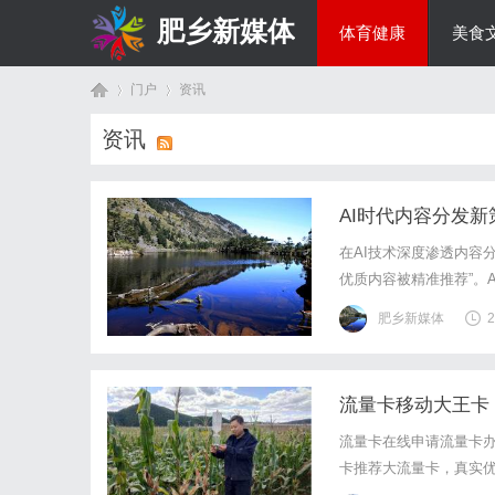
肥乡新媒体
体育健康
美食
门户
资讯
投资理财
资讯
首
›
›
AI时代内容分发
在AI技术深度渗透内容
优质内容被精准推荐”。
的媒体渠道成为内容传播
肥乡新媒体
2
房，实现内容价值的最大
流量卡移动大王卡
页
流量卡在线申请流量卡办
卡推荐大流量卡，真实优惠
电，四大运营商权威解析