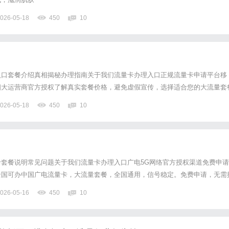
026-05-18
450
10
入口套餐介绍真相揭秘办理指南关于我们流量卡办理入口正规流量卡申请平台移
四大运营商官方授权了解真实套餐价格，避免虚假宣传，选择适合您的大流量套
9元流量卡"和"9元流量卡"的真相市面上宣传的"19元无限流量卡"和"9.9元360G
026-05-18
450
10
格通常是包含了话费补贴、返现优惠后的结果，...
套餐说明常见问题关于我们流量卡办理入口广电5G网络官方授权渠道免费申请
全国可办中国广电流量卡，大流量套餐，全国通用，信号稳定。免费申请，无需
即点击流量卡办理入口查看最新套餐。流量卡办理入口查看套餐详情500万全
026-05-16
450
10
量99%全国城市覆盖24h客服在线服务关于"19元无限流...