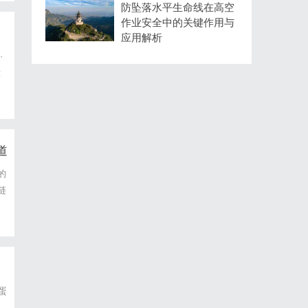
防坠落水平生命线在高空
作业安全中的关键作用与
应用解析
·
示
道
的
链
芯
蛋