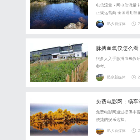
电信流量卡网电信流量卡
正规运营商·全国通用当
网络上宣传的"19元无限
肥乡新媒体
2
漫游免费来电显示正规运
脉搏血氧仪怎么看
很多人入手脉搏血氧仪
参考。
肥乡新媒体
2
免费电影网：畅享
免费电影网通过提供丰
便捷的娱乐选择。
肥乡新媒体
2