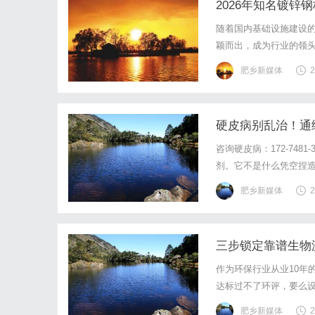
2026年知名镀
随着国内基础设施建设
颖而出，成为行业的领头
名，并提供实操建议。一
肥乡新媒体
2
有限公司（以下简称“格
硬皮病别乱治！通
咨询硬皮病：172-74
剂。它不是什么凭空捏
硬皮病的核心问题，打通
肥乡新媒体
2
肤增厚紧绷，遇冷就发白
三步锁定靠谱生物
作为环保行业从业10年
达标过不了环评，要么
靠谱的生物滤池厂家推
肥乡新媒体
2