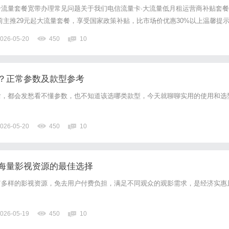
流量套餐宽带办理常见问题关于我们电信流量卡·大流量低月租运营商补贴套餐
前主推29元起大流量套餐，享受国家政策补贴，比市场价优惠30%以上温馨提
流量"为虚假信息，请认准正规渠道热销套餐¥29/月起50GB以上通用流量全国无
026-05-20
450
10
营商出品全国包邮到家重要说明：市面上流传的"1...
？正常参数及款型参考
后，都会发愁看不懂参数，也不知道该选哪类款型，今天就聊聊实用的使用和选
026-05-20
450
10
海量影视资源的最佳选择
富多样的影视资源，免去用户付费负担，满足不同观众的观影需求，是经济实惠
026-05-19
450
10