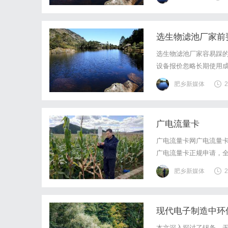
需求，锁定匹配厂商类型
选生物滤池厂家前
选生物滤池厂家容易踩
设备报价忽略长期使用成
而更高；二是只局限于
肥乡新媒体
2
标需求时无法适配，耽误
广电流量卡
广电流量卡网广电流量卡
广电流量卡正规申请，
金，快递免费送到家。立
肥乡新媒体
2
用户数量100G套餐最高流
现代电子制造中环
本文深入探讨了锡条、