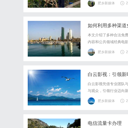
肥乡新媒体
2
的"19元无限流量卡"均
如何利用多种渠道
本文介绍了多种合法免费
内容和公共领域经典电
肥乡新媒体
2
白云影视：引领新
白云影视凭借专业团队
与观众，引领行业迈向
肥乡新媒体
2
电信流量卡办理