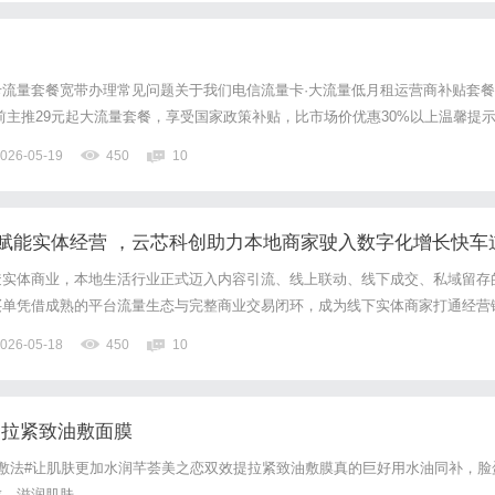
流量套餐宽带办理常见问题关于我们电信流量卡·大流量低月租运营商补贴套餐
前主推29元起大流量套餐，享受国家政策补贴，比市场价优惠30%以上温馨提
流量"为虚假信息，请认准正规渠道热销套餐¥29/月起50GB以上通用流量全国无
026-05-19
450
10
营商出品全国包邮到家重要说明：市面上流传的"1...
赋能实体经营 ，云芯科创助力本地商家驶入数字化增长快车
透实体商业，本地生活行业正式迈入内容引流、线上联动、线下成交、私域留存
买单凭借成熟的平台流量生态与完整商业交易闭环，成为线下实体商家打通经营
宽增收渠道的核心数字化工具。作为抖音买单官方认证一级技术服务商，北京云
026-05-18
450
10
限公司深耕本地生活数字化服务赛道，依托官方技术资源、成熟落地体...
提拉紧致油敷面膜
敷法#让肌肤更加水润芊荟美之恋双效提拉紧致油敷膜真的巨好用水油同补，脸
成，滋润肌肤