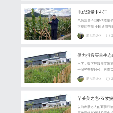
电信流量卡办理
电信流量卡网电信流量卡
正规运营商·全国通用当
网络上宣传的"19元无限
肥乡新媒体
2
漫游免费来电显示正规运
借力抖音买单生态
当下，数字经济深度渗
全域经营新时代。抖音
路、盘活客源资产、拓
肥乡新媒体
2
科创智能网络科技发展有
芊荟美之恋·双效
以油养肤必入的面膜#油
巨嫩滑细腻促进胶原生