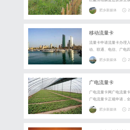
肥乡新媒体
2
移动流量卡
流量卡申请流量卡办理
动、联通、电信、广电
流量卡办理入口⚠️关于"1
肥乡新媒体
2
量卡"并不存在！这些价
广电流量卡
广电流量卡网广电流量卡
广电流量卡正规申请，
金，快递免费送到家。立
肥乡新媒体
2
用户数量100G套餐最高流