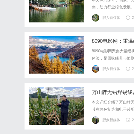
南，助力行业绿色发展
肥乡新媒体
2
8090电影网：重
8090电影网聚集大量
体验，是回味经典与追
肥乡新媒体
2
万山牌无铅焊锡线
本文详细介绍了万山牌
其在绿色制造和电子装
肥乡新媒体
2