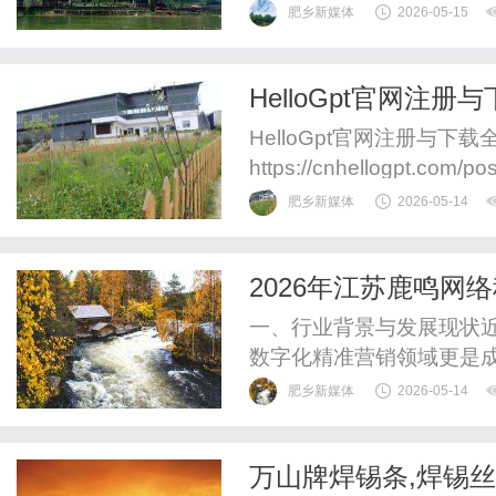
肥乡新媒体
2026-05-15
HelloGpt官网
碍
HelloGpt官网注册与下
https://cnhellogpt.
为您详细介绍如何在Hell
肥乡新媒体
2026-05-14
革命性的翻译工具。Hell
HelloGpt官网您可以通过浏览
2026年江苏鹿鸣
江苏网络科技行业发
一、行业背景与发展现状
数字化精准营销领域更是
随着企业数字化转型的加
肥乡新媒体
2026-05-14
续扩大。江苏鹿鸣网络所
环境也为行业的发展提供
万山牌焊锡条,焊锡丝
发展的政策，推动企业加速