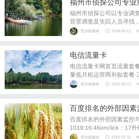
福州市侦探公司专业
福州市侦探公司以专业调
背景调查及失踪人员寻找
肥乡新媒体
2026-05-12
电信流量卡
电信流量卡网首页流量套
量低月租运营商补贴套餐·
套餐，享受国家政策补贴，
肥乡新媒体
2026-05-12
的"19元无限流量"为虚假
以上通用流量全国无漫游
百度排名的外部因素
要说明：市面上流传的"19元
百度排名的外部因素监控与恢复
1019:16:46oncli
链，及时提交拒绝列表。
肥乡新媒体
2026-05-11