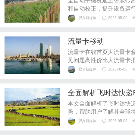
全自动平衡机通过智能传
和自动校正，提升设备运
重要设备。
肥乡新媒体
2026-05-09
流量卡移动
流量卡在线首页大流量卡套
见问题高性价比大流量卡推
流量"真相·推荐真正实惠的
肥乡新媒体
2026-05-08
权威解析了解19元真相正
要提示市面上宣传的"19
全面解析飞时达快递
加效果，真实套餐价格≥29元
本文全面解析了飞时达快递
势，帮助用户了解其全球
肥乡新媒体
2026-05-08