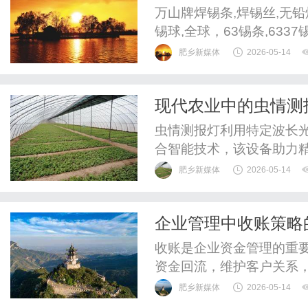
铅焊锡线,无铅焊锡球
万山牌焊锡条,焊锡丝,无铅
锡球,全球，63锡条,63
肥乡新媒体
2026-05-14
现代农业中的虫情测
虫情测报灯利用特定波长
合智能技术，该设备助力
肥乡新媒体
2026-05-14
企业管理中收账策略
收账是企业资金管理的重
资金回流，维护客户关系
肥乡新媒体
2026-05-14