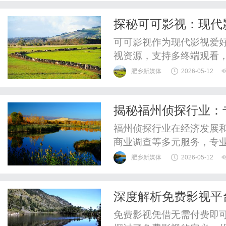
探秘可可影视：现代
可可影视作为现代影视爱
视资源，支持多终端观看
全的观影体验。
肥乡新媒体
2026-05-12
揭秘福州侦探行业：
福州侦探行业在经济发展
商业调查等多元服务，专
肥乡新媒体
2026-05-12
深度解析免费影视平
免费影视凭借无需付费即