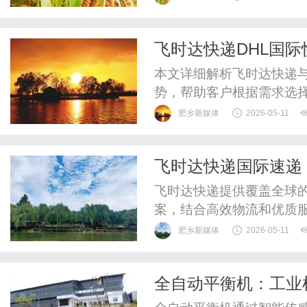
或涉及违法内容，立即撤除
容或制造低质外链，可向
飞时达快递DHL国
度官方短信或后台警告后，立
析
本文详细解析飞时达快递与
势，帮助客户根据需求选
性价比。
肥乡新媒体
2026-05-11
飞时达快递国际速递
飞时达快递提供覆盖全球
案，结合高效物流和优质
需求。
肥乡新媒体
2026-05-11
全自动平衡机：工业