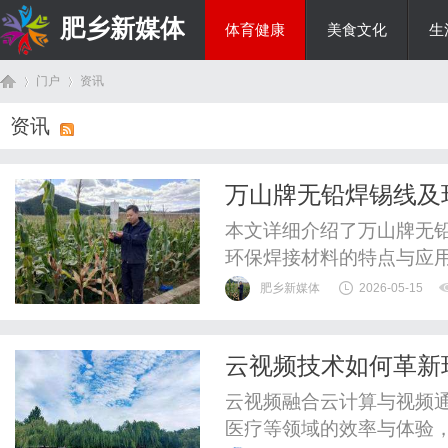
肥乡新媒体
体育健康
美食文化
生
门户
资讯
投资理财
资讯
首
›
›
万山牌无铅焊锡线及
本文详细介绍了万山牌无
环保焊接材料的特点与应
用。
肥乡新媒体
2026-05-15
云视频技术如何革新
页
云视频融合云计算与视频
医疗等领域的效率与体验