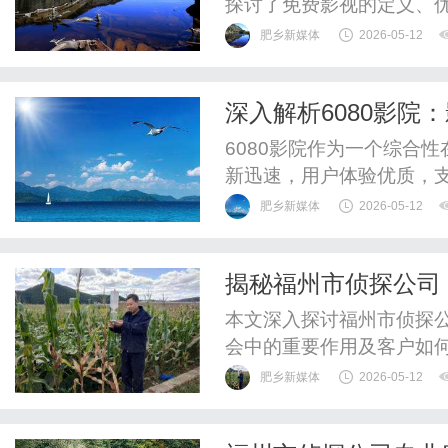
探讨了免费影视的定义、
肥乡新媒体
2026-05-12
深入解析6080影院
6080影院作为一个综合
新迅速，用户体验优质，
选观影平台。
肥乡新媒体
2026-05-12
揭秘福州市侦探公司
本文深入探讨福州市侦探
会中的重要作用及客户如
益。
肥乡新媒体
2026-05-12