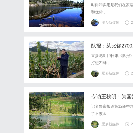
时尚和实用是我们在家
和优势，
肥乡新媒体
2
队报：莱比锡270
直播吧6月9日讯《队报
打进21球，
肥乡新媒体
2
专访王秋明：为国
记者鲁蜜报道第12轮中
了不败金
肥乡新媒体
2