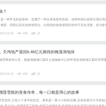
病？
，是一种常见的皮肤病，也属于一种自身免疫性疾病。这种疾病以皮肤出现白色
、颈部、四肢以及其他身体部位。白斑病的发病原因目前尚不完全清楚，但与多
要病理特征是体内的黑色素细胞数量减少或功能异常，导致皮肤局部或全身出现
023-10-23
450
10
斑块的大小和形状各异，有些可能呈现圆形或椭圆形，而其他可能会出...
，天鸿地产退回6.46亿元摘得的梅溪湖地块
资源官网发布公告，根据湖南湘江新区土地储备中心的申请及湖南湘江新区管理
023-10-23
450
10
榴莲雪糕的美食传奇，每一口都是用心的故事
仔官也街,已有八十多年的历史。最初是一家小小的街边摊,后来发展为今天的知
始,莫义记一直坚守手工制作,保留了传统味道,也创新出许多不同口味的大菜糕