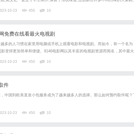
食。其中,最引人瞩目的当属猫山王榴莲雪糕。在莫义记,猫山王榴莲雪糕可谓
023-10-23
450
10
秘诀在于选材。他们以来自马来西亚的极品“猫山王”榴莲...
影网免费在线看最火电视剧
来越多的人习惯在家里用电脑或手机上观看电影和电视剧。而如今，有一个名为
让观影变得更加简单和便捷。9146电影网以其丰富的电视剧资源而闻名，其中最火
。无论是国内热播的剧集，还是国外的热门剧集，你都可以在这里找到。不仅如
023-10-23
450
10
供了免费在线观看的服务，让你无需花费一分钱，就能尽情享受精彩...
取件
展，中国到欧美直发小包服务成为了越来越多人的选择。那么如何预约取件呢？
023-10-23
450
10