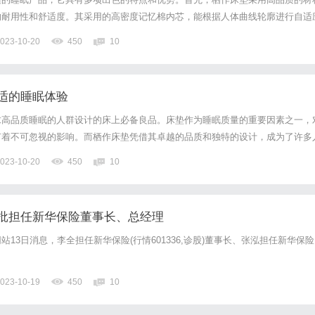
的耐用性和舒适度。其采用的高密度记忆棉内芯，能根据人体曲线轮廓进行自适
的压力点，为用户提供更好的睡眠体验。此外，栖作床垫还具有良好的通风透气
023-10-20
450
10
床垫的干燥清爽，有效预防细菌滋生。同时，栖作床垫采用全方位的包...
适的睡眠体验
求高品质睡眠的人群设计的床上必备良品。床垫作为睡眠质量的重要因素之一，
有着不可忽视的影响。而栖作床垫凭借其卓越的品质和独特的设计，成为了许多
选。首先，栖作床垫采用了先进的制造工艺和高质量的材料。床垫表面采用了柔
023-10-20
450
10
性良好，能够有效地吸收和排出体温和湿气，保持床面干爽，为你打造...
批担任新华保险董事长、总经理
13日消息，李全担任新华保险(行情601336,诊股)董事长、张泓担任新华保险
023-10-19
450
10