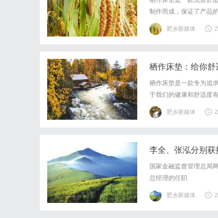
制作而成，保证了产品
调整，有效减少睡眠时
肥乡新媒体
2
能，有效吸湿排汗，保持
栖作床垫：给你舒
栖作床垫是一款专为追
于我们的健康和舒适度
追求极致睡眠体验的首
肥乡新媒体
2
的面料，触感舒适，透气
李全、张泓分别获
国家金融监督管理总局网站
总经理的任职
肥乡新媒体
2