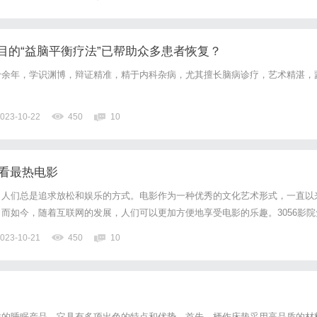
目的“益脑平衡疗法”已帮助众多患者恢复？
十余年，学识渊博，辩证精准，精于内科杂病，尤其擅长脑病诊疗，艺术精湛，
023-10-22
450
10
线看最热电影
，人们总是追求放松和娱乐的方式。电影作为一种优秀的文化艺术形式，一直以
而如今，随着互联网的发展，人们可以更加方便地享受电影的乐趣。3056影院
现代人的首选。3056影院是一个专门提供最热电影在线观看的平台。无论是经
023-10-21
450
10
片，这里应有尽有。只需打开电脑或者手机，输入关键词“3...
适的睡眠产品，它具有多项出色的特点和优势。首先，栖作床垫采用高品质的材