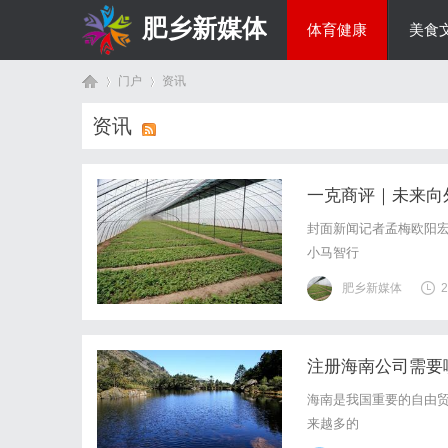
肥乡新媒体
体育健康
美食
门户
资讯
投资理财
资讯
首
›
›
一克商评｜未来向
封面新闻记者孟梅欧阳
小马智行
肥乡新媒体
2
注册海南公司需要
页
海南是我国重要的自由
来越多的