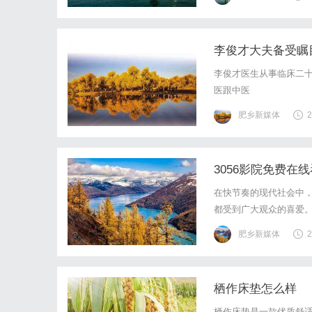
李俊才大夫备受瞩
李俊才医生从事临床二
医跟中医
肥乡新媒体
2
3056影院免费在
在快节奏的现代社会中
都受到广大观众的喜爱。
费在线看最热电影成为了
肥乡新媒体
2
的老片还是最新上映的大
栖作床垫怎么样
栖作床垫是一款优质舒