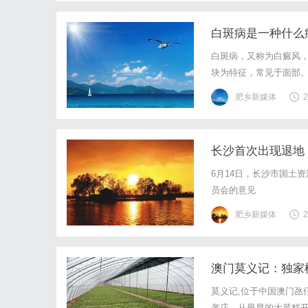
白斑病是一种什么
白斑病，又称为白癜风
块为特征，常见于面部
因素有关。白斑病的主
肥乡新媒体
2
素减退或丧失。这些白色
长沙首次出现退地
6月14日，长沙市国土
员会的意见
肥乡新媒体
2
澳门莫义记：独家
莫义记,位于中国澳门氹
老店。从最早的大菜糕开