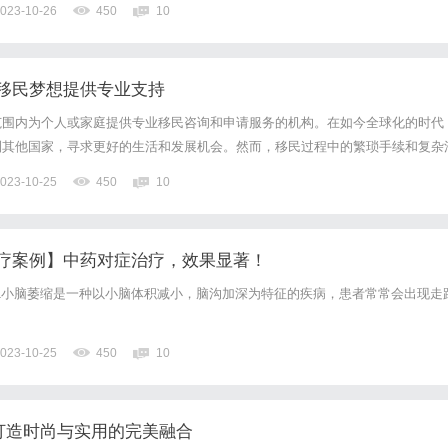
023-10-26
450
10
移民梦想提供专业支持
范围内为个人或家庭提供专业移民咨询和申请服务的机构。在如今全球化的时代
到其他国家，寻求更好的生活和发展机会。然而，移民过程中的繁琐手续和复杂
而却步。这时候，移民中介的角色就显得尤为重要了。首先，移民中介提供专业
023-10-25
450
10
各国的移民政策和法律法规，可以根据个人的情况和需求，为客户提供...
疗案例】中药对症治疗，效果显著！
2001小脑萎缩是一种以小脑体积减小，脑沟加深为特征的疾病，患者常常会出现走
023-10-25
450
10
打造时尚与实用的完美融合