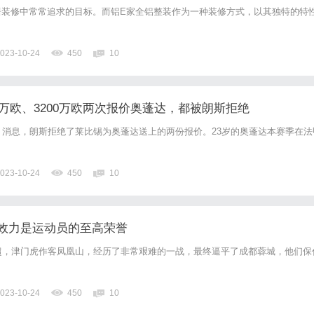
居装修中常常追求的目标。而铝E家全铝整装作为一种装修方式，以其独特的特
023-10-24
450
10
0万欧、3200万欧两次报价奥蓬达，都被朗斯拒绝
》消息，朗斯拒绝了莱比锡为奥蓬达送上的两份报价。23岁的奥蓬达本赛季在法
023-10-24
450
10
效力是运动员的至高荣誉
超，津门虎作客凤凰山，经历了非常艰难的一战，最终逼平了成都蓉城，他们保
023-10-24
450
10