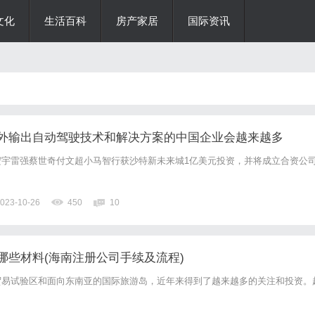
文化
生活百科
房产家居
国际资讯
外输出自动驾驶技术和解决方案的中国企业会越来越多
宏宇雷强蔡世奇付文超小马智行获沙特新未来城1亿美元投资，并将成立合资公
023-10-26
450
10
哪些材料(海南注册公司手续及流程)
贸易试验区和面向东南亚的国际旅游岛，近年来得到了越来越多的关注和投资。