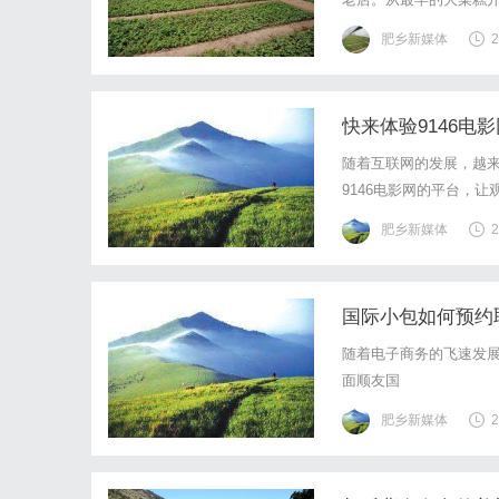
木糠布甸、杨枝金露等小
肥乡新媒体
2
奇中的传奇。这款雪糕的
快来体验9146电
随着互联网的发展，越
9146电影网的平台，
的电视剧片源应有尽有
肥乡新媒体
2
此，9146电影网还提
国际小包如何预约
随着电子商务的飞速发
面顺友国
肥乡新媒体
2