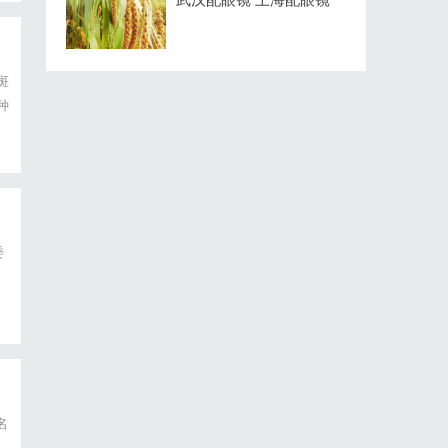
斑
种
色
委
名
、