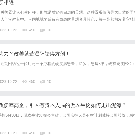
景相遇
一种美景让人心生向往，那就是后背有白斑的景观。这种景观仿佛是大自然给予
让人们沉醉其中。不同地域的后背有白斑的景观各具特色，每一处都散发着它独
来到富饶的大平原，在这里，草原是后背有白斑的大地。广袤无垠的草原上，绿
023-10-22
450
10
的图案，而其中的白斑则如同珍珠一般点缀其中。站在草原上，望着一...
为力？改善就选温阳祛痹方剂！
4127近期回访过一位用药一个疗程的硬皮病患者，31岁，患病5年，现有硬皮部位
023-10-22
450
10
负债率高企，引国有资本入局的傲农生物如何走出泥潭？
岳栋5月30日，傲农生物发布公告称，公司实控人吴有林计划减持公司股份，减
023-10-21
450
10