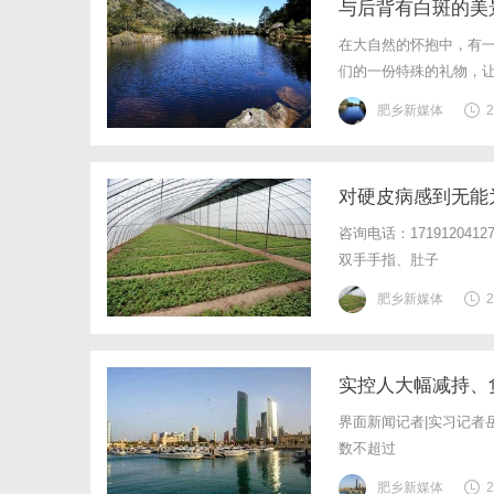
与后背有白斑的美
在大自然的怀抱中，有
们的一份特殊的礼物，
的魅力。首先，让我们
肥乡新媒体
2
的草丛交织成一幅幅美丽
对硬皮病感到无能
咨询电话：1719120
双手手指、肚子
肥乡新媒体
2
实控人大幅减持、
界面新闻记者|实习记者
数不超过
肥乡新媒体
2