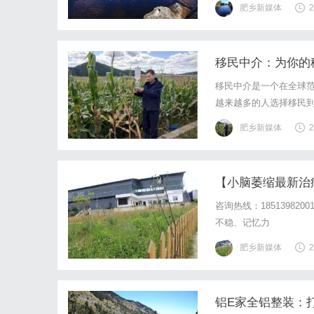
肥乡新媒体
2
移民中介：为你的
移民中介是一个在全球
越来越多的人选择移民
律程序往往让许多人望
肥乡新媒体
2
移民咨询服务。他们了解
【小脑萎缩最新治
咨询热线：1851398
不稳、记忆力
肥乡新媒体
2
铝E家全铝整装：