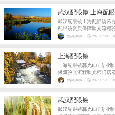
武汉配眼镜 上海配
武汉配眼镜上海配眼镜暮光
配眼镜资质保障验光流程
WUHAN&SHANGHAIOP
肥乡新媒体
2026-07-24
验光配镜的写字楼眼镜店
整验光、正品镜片、透明价
上海配眼镜
惠，兼顾高专业度与高性价比
上海配眼镜暮光ILIT专
保障验光流程验光师门店
WUHAN&SHANGHAIOP
肥乡新媒体
2026-07-23
验光配镜的写字楼眼镜店
整验光、正品镜片、透明价
武汉配眼镜
惠，兼顾高专业度与高性价比
武汉配眼镜暮光ILIT专