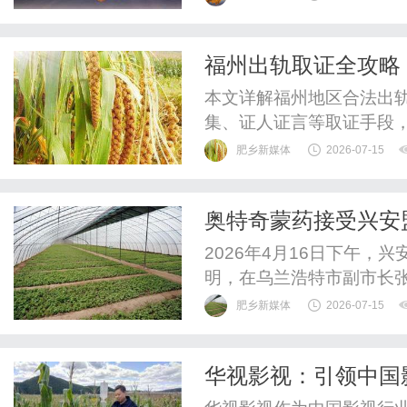
福州出轨取证全攻略
本文详解福州地区合法出
集、证人证言等取证手段
权。
肥乡新媒体
2026-07-15
奥特奇蒙药接受兴安
才建设
2026年4月16日下午
明，在乌兰浩特市副市长
有限公司，围绕高端人才
肥乡新媒体
2026-07-15
展调研指导。公司党委书
待了调研组一行。在公司
华视影视：引领中国
绍。公司相关负责人围绕公