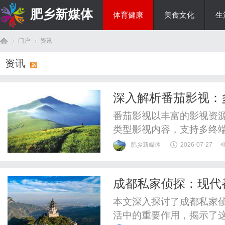
肥乡新媒体
体育健康
美食文化
生
门户
资讯
投资理财
资讯
首
›
›
深入解析番茄影视：
番茄影视以丰富的影视资
类型影视内容，支持多终
方位娱乐社区。
肥乡新媒体
2026-07-27
成都私家侦探：现代
页
本文深入探讨了成都私家
活中的重要作用，揭示了