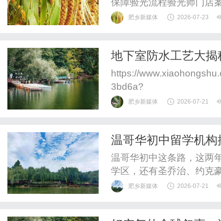
保障验光流程验光师门店
WUHAN&SHANGHAIOP
肥乡新媒体
2026-07-23
验光配镜的写字楼眼镜店
整验光、正品镜片、透明价
地下室防水工艺大揭
惠，兼顾高专业度与高性价比
https://www.xiaohongshu
3bd6a?
source=webshare&xhss
肥乡新媒体
2026-07-21
6nz79cq0mkzIfiVL8ZQW
救命...
温哥华初中留学机构
温哥华初中这条路，这两
学区，还有圣乔治、约克
饭局的话题里。但真要落
肥乡新媒体
2026-07-21
于"温哥华初中留学机构排
各家打法的切片。挑几个