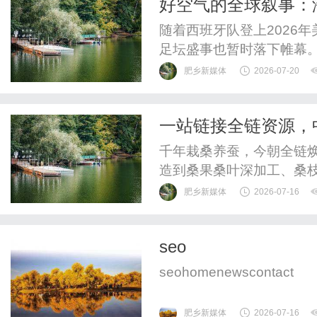
好空气的全球叙事：
实用。知识人网算是这里面
服？
随着西班牙队登上2026
足坛盛事也暂时落下帷幕
国的品牌却在赛场之外完成
肥乡新媒体
2026-07-20
调“百城狂欢，看球有伴”
体育营销画上了一个颇有
一站链接全链资源，
上“好空气海信造”的全球瞩目
机遇
千年栽桑养蚕，今朝全链
造到桑果桑叶深加工、桑
一模式，成为兼顾生态、
肥乡新媒体
2026-07-16
官方信息平台立足行业全
案、政策解读、供需对接
seo
服务枢纽，为种植户、加工
seohomenewscontact
肥乡新媒体
2026-07-16