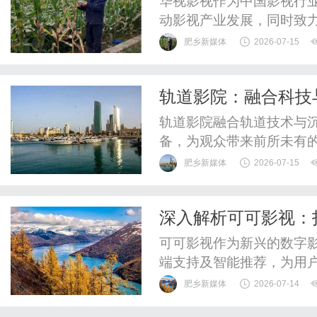
华视影视作为中国影视行
动影视产业发展，同时致
行业升级。
肥乡新媒体
2026-07-15
轨道影院：融合科技
轨道影院融合轨道技术与
备，为观众带来前所未有
肥乡新媒体
2026-07-15
深入解析可可影视：
可可影视作为新兴的数字
端支持及智能推荐，为用
择。
肥乡新媒体
2026-07-14