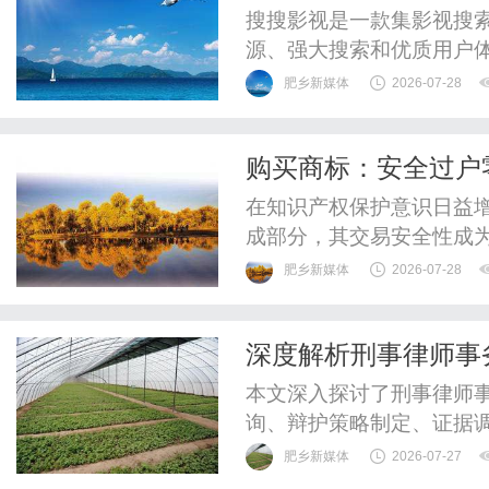
搜搜影视是一款集影视搜
源、强大搜索和优质用户
肥乡新媒体
2026-07-28
购买商标：安全过户
在知识产权保护意识日益
成部分，其交易安全性成
何确保过户流程规范、规
肥乡新媒体
2026-07-28
参与者必须掌握的关键技
法律框架到实操要点，为
深度解析刑事律师事
交易风险识别与防范1、权
本文深入探讨了刑事律师
询、辩护策略制定、证据
事人权益和推动社会法治
肥乡新媒体
2026-07-27