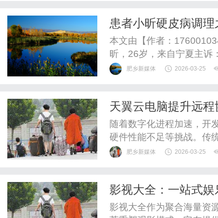
同仁开展充分交流，现场
患者小昕硬皮病调理
开门红作为亚马逊大中华区官
本文由【作者：176001
昕，26岁，来自宁夏主诉
节刺痛难忍，进食时易呛
肥乡新媒体
2026-03-25
膨胀，长期受便秘困扰；
诊为系统性硬皮病、雷诺
天翼云电脑提升远程
药、激素和针灸，但效果始
随着数字化进程加速，开
硬件性能不足等挑战。传
难、资源利用率低等问题
肥乡新媒体
2026-03-25
提供了新范式。其核心价
服务，工程师通过任意终
影视大全：一站式娱
配置差异导致的协作摩擦。
影视大全作为聚合海量资