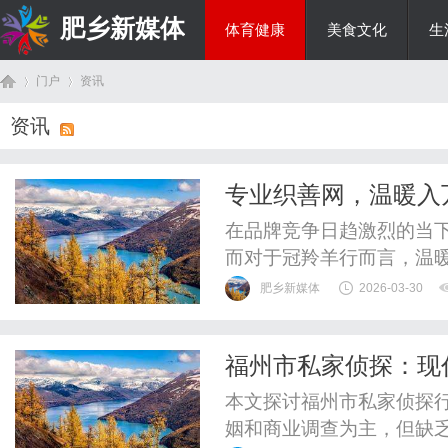
肥乡新媒体
体育健康
美食文化
生
门户
资讯
投资理财
资讯
首
›
›
专业织善网，温暖入
度？
在品牌竞争日趋激烈的当下
而对于冠羚羊行而言，温
哲学，它贯穿于从奶源管
肥乡新媒体
2026-03-30
至社区服务的持续投入，
一个细节之中。冠羚羊行
福州市私家侦探：现
陪伴的善网，让品牌的温度
页
本文探讨福州市私家侦探
姻和商业调查为主，但缺