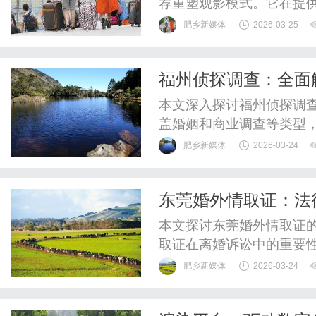
荐重塑观影模式。它在提
战，并正向AI深度融合发
肥乡新媒体
2026-03-25
福州侦探调查：全面
与社会价值洞察
本文深入探讨福州侦探调
盖婚姻和商业调查等类型
务的建议，并展望技术整
肥乡新媒体
2026-03-24
领域的社会价值与发展前
东莞婚外情取证：法
本文探讨东莞婚外情取证
取证在离婚诉讼中的重要
帮助读者在婚姻纠纷中维
肥乡新媒体
2026-03-24