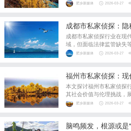
并遵循合法手段，未来可
肥乡新媒体
2026-03-27
成都市私家侦探：隐
成都市私家侦探行业在现
域，但面临法律监管缺失
来或向技术化转型，公众
肥乡新媒体
2026-03-27
福州市私家侦探：现
本文探讨福州市私家侦探
其社会价值与伦理挑战，
肥乡新媒体
2026-03-27
脑鸣频发，根源或是