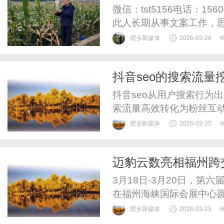
经验
微信：tst5156电话：1
此人长期从事文案工作，
中鸣响，似有细流嘶嘶不
肥乡新媒体
2026-03-26
加重，甚至影响日常交谈
医，诊断为“神经性耳鸣”
抖音seo的搜索流量
不显，鸣响时轻时重，逐渐对
抖音seo从用户搜索行为
索流量高效转化为粉丝互
结果优化，抖音用户决策
肥乡新媒体
2026-03-25
搜索流量入口全面覆盖：
口，针对性优化各场景下
迈豹云数亮相福州跨交
频封面与标题吸引力，在搜
金全球
3月18日-3月20日，第
在福州海峡国际会展中心圆
电商新生态”为主题，吸
肥乡新媒体
2026-03-25
业者等专业观众前来打卡