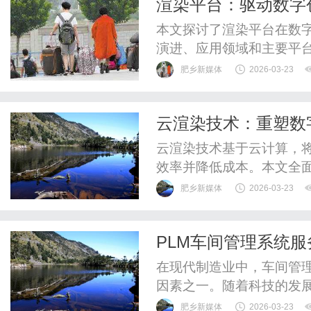
渲染平台：驱动数字
分析
本文探讨了渲染平台在数
演进、应用领域和主要平
算和AI如何推动发展。文
肥乡新媒体
2026-03-23
智能化和可持续发展。渲
擎。
云渲染技术：重塑数
云渲染技术基于云计算，
效率并降低成本。本文全
戏等领域的应用优势，分析
肥乡新媒体
2026-03-23
结合的未来趋势，强调其
PLM车间管理系统
在现代制造业中，车间管
因素之一。随着科技的发展
理中发挥了至关重要的作用
肥乡新媒体
2026-03-23