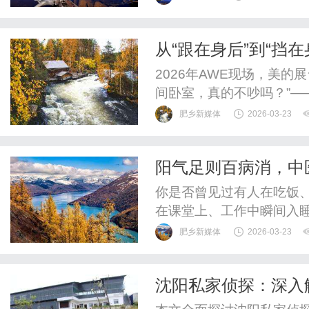
善了信息流转、生产过程
探讨PLM车间管理系统的
从“跟在身后”到“挡
障，以助力企业在产品开发
牌“绕不开”的困局
2026年AWE现场，美
间卧室，真的不吵吗？”
的底层逻辑。消费者早就
肥乡新媒体
2026-03-23
在在的生活：睡觉安不安
了这些问题，谁就拿到了
阳气足则百病消，中
一个好觉过去几十年，空调行
脾，从根本上消除嗜
你是否曾见过有人在吃饭
在课堂上、工作中瞬间入
种名为发作性睡病（Narc
肥乡新媒体
2026-03-23
杂的睡眠障碍，主要表现
倒发作、睡眠瘫痪和入睡
沈阳私家侦探：深入
作、社交甚至生命安全，尤