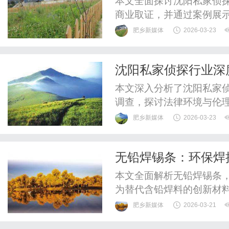
本文全面探讨沈阳私家侦
商业取证，并通过案例展
限制与伦理挑战，展望未
肥乡新媒体
2026-03-23
者提供客观、深入的行业
沈阳私家侦探行业深
分析
本文深入分析了沈阳私家
调查，探讨法律环境与伦
望了行业未来，强调规范
肥乡新媒体
2026-03-23
无铅焊锡条：环保焊
本文全面解析无铅焊锡条
为替代含铅焊料的创新材
靠性，响应全球环保法规
肥乡新媒体
2026-03-21
绿色工业中的关键作用。