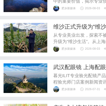
中的重要价值，揭示专业
肥乡新媒体
2026-08-03
维沙正式升级为“维
从专业美业出发，探索不被
升级为“维沙生活”。从上
展，维沙现已形成覆盖专业
肥乡新媒体
2026-08-03
疗美容、精油产品等领域
品、人才、供应链及数字
武汉配眼镜 上海配
花园、咖啡等更丰富的生活业
暮光ILIT专业验光配镜
程验光师门店案例新闻资
WUHAN&SHANGHAIOP
肥乡新媒体
2026-07-31
验光配镜的写字楼眼镜店
整验光、正品镜片、透明价