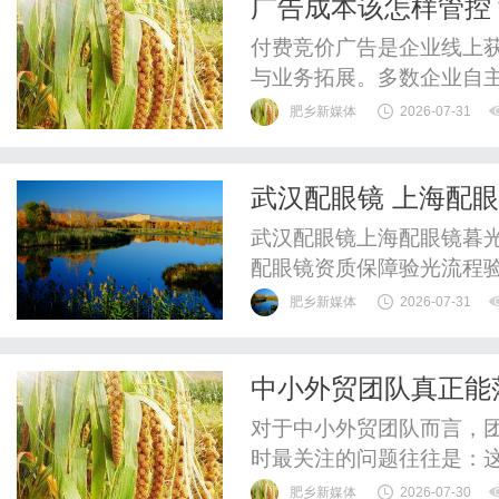
广告成本该怎样管控
惠，兼顾高专业度与高性价比
付费竞价广告是企业线上
与业务拓展。多数企业自
无序、流量质量不稳定、
肥乡新媒体
2026-07-31
有效咨询增量难以匹配投
管控并非单纯压缩投放预
武汉配眼镜 上海配
与预算分配逻辑。俐麸科技
武汉配眼镜上海配眼镜暮光
配眼镜资质保障验光流程
WUHAN&SHANGHAIOP
肥乡新媒体
2026-07-31
验光配镜的写字楼眼镜店
整验光、正品镜片、透明价
中小外贸团队真正能
惠，兼顾高专业度与高性价比
对于中小外贸团队而言，
时最关注的问题往往是：
中的实际难题，而不是增
肥乡新媒体
2026-07-30