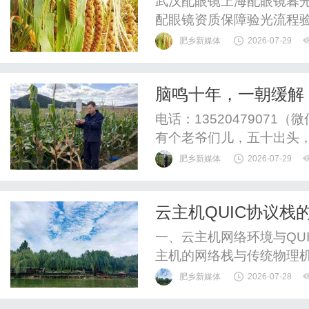
武汉配眼镜上海配眼镜暮光
配眼镜资质保障验光流程
WUHAN&SHANGHAIOP
肥乡新媒体
2026-07-29
验光配镜的写字楼眼镜店
整验光、正品镜片、透明价
脑鸣十年，一朝缓解
惠，兼顾高专业度与高性价比
找到了
电话：1352047907
有个老爷们儿，五十出头
候像知了叫，有时候像过电
肥乡新媒体
2026-07-29
没碰的，咋就响个没完了？
凉茶，什么菊花、决明子
云主机QUIC协议栈
去医院查，片子拍了一堆，都
一、云主机网络环境与QU
主机的网络栈与传统物理
虚拟网络设备（如vNIC
肥乡新媒体
2026-07-28
（vSwitch）转发，增