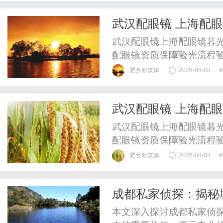
武汉配眼镜 上海配
武汉配眼镜上海配眼镜暮光
配眼镜资质保障验光流程
WUHAN&SHANGHAIOP
肥乡新媒体
2026-08-03
验光配镜的写字楼眼镜店
整验光、正品镜片、透明价
武汉配眼镜 上海配
惠，兼顾高专业度与高性价比
武汉配眼镜上海配眼镜暮光
配眼镜资质保障验光流程
WUHAN&SHANGHAIOP
肥乡新媒体
2026-08-03
验光配镜的写字楼眼镜店
整验光、正品镜片、透明价
成都私家侦探：揭秘
惠，兼顾高专业度与高性价比
本文深入探讨成都私家侦