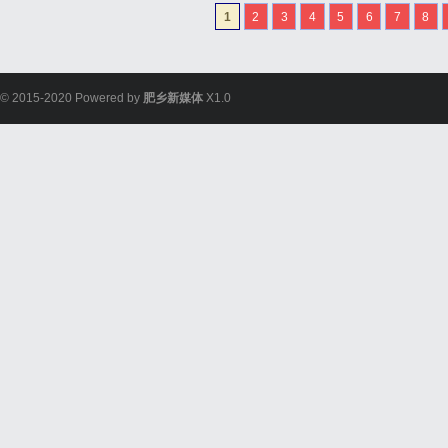
一物理机上的多个云主机
1
2
3
4
5
6
7
8
能波动。动态拓扑变化：云主
© 2015-2020 Powered by
肥乡新媒体
X1.0