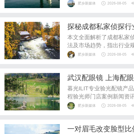
WUHAN&SHANGHAIOP
肥乡新媒体
2026-08-05
验光配镜的写字楼眼镜店
整验光、正品镜片、透明价
探秘成都私家侦探行
惠，兼顾高专业度与高性价比
本文全面解析了成都私家
法及市场趋势，指出行业
肥乡新媒体
2026-08-05
武汉配眼镜 上海配
暮光ILIT专业验光配镜
程验光师门店案例新闻资
WUHAN&SHANGHAIOP
肥乡新媒体
2026-08-05
验光配镜的写字楼眼镜店
整验光、正品镜片、透明价
一对眉毛改变脸型比
惠，兼顾高专业度与高性价比