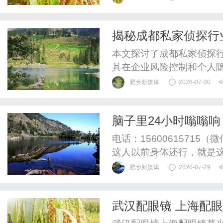
活的工具，应当具备清晰
的客户触达渠道，并且易
揭秘成都私家侦探行
AI与客户管理工具整合在一
本文探讨了成都私家侦探
其在企业风险控制和个人
势。
肥乡新媒体
2026-07-30
脑子里24小时嗡嗡响
方子补上去，声音自
电话：1560061571
这人以前身体还行，就是
耳鸣，而是一种沉闷的、持
肥乡新媒体
2026-07-29
觉得这声音像是有个开关
挺开朗一人，现在变得特
武汉配眼镜 上海配
工作压力大，带他看了不少地