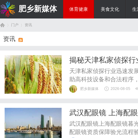
肥乡新媒体
体育健康
美食文化
生
门户
资讯
投资理财
资讯
首
›
›
揭秘天津私家侦探行
天津私家侦探行业迅速发
助高科技设备和合法程序
肥乡新媒体
2026-08-05
武汉配眼镜 上海配
页
武汉配眼镜上海配眼镜暮光
配眼镜资质保障验光流程