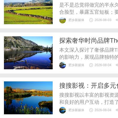
眉形解法！久匠帮您
是不是总觉得做完的半永
合脸型，暴露五官短板；
么色号踩雷，后期发红发
肥乡新媒体
2026-08-03
板，而是精准适配个人特
一套标准化、可量化的定
探索奢华时尚品牌Th
官曲直量感锁定气质、诊断
本文深入探讨了奢侈品牌T
的影响力，展现品牌独特
肥乡新媒体
2026-08-04
搜搜影视：开启多元
搜搜影视以丰富的影视资
和良好的用户互动，打造
平台。
肥乡新媒体
2026-08-04