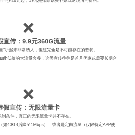
租至少29元起，19元是扣除话费补贴或返现后的价格。
❌
假宣传：9.9元360G流量
用流量"听起来非常诱人，但这完全是不可能存在的套餐。
如此低价的大流量套餐，这类宣传往往是首月优惠或需要长期合
❌
虚假宣传：无限流量卡
在限制条件，真正的无限流量卡并不存在。
如40GB后降至1Mbps），或者是定向流量（仅限特定APP使