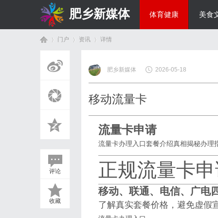
肥乡新媒体
体育健康
美食
门户
资讯
详情
投资理财
肥乡新媒体
2026-05-18
首
›
›
›
移动流量卡
流量卡申请
流量卡办理入口
套餐介绍
真相揭秘
办理
正规流量卡申
评论
页
移动、联通、电信、广电
收藏
了解真实套餐价格，避免虚假