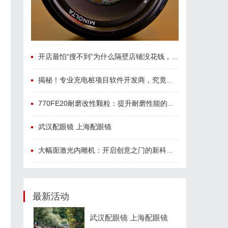
开店最怕“搜不到”为什么隔壁店铺没花钱，ai却天天给他免费派单？
揭秘！专业充电桩项目软件开发商，究竟藏着哪些行业秘诀？
770FE20耐磨改性颗粒：提升耐磨性能的革命性材料
武汉配眼镜 上海配眼镜
大幅面激光内雕机：开启创意之门的新科技利器
最新活动
武汉配眼镜 上海配眼镜