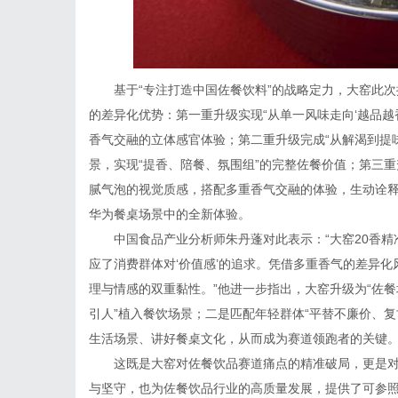
基于“专注打造中国佐餐饮料”的战略定力，大窑此次
的差异化优势：第一重升级实现“从单一风味走向‘越品越香
香气交融的立体感官体验；第二重升级完成“从解渴到提
景，实现“提香、陪餐、氛围组”的完整佐餐价值；第三重
腻气泡的视觉质感，搭配多重香气交融的体验，生动诠释
华为餐桌场景中的全新体验。
中国食品产业分析师朱丹蓬对此表示：“大窑20香
应了消费群体对‘价值感’的追求。凭借多重香气的差异
理与情感的双重黏性。”他进一步指出，大窑升级为“佐餐
引人”植入餐饮场景；二是匹配年轻群体“平替不廉价、复
生活场景、讲好餐桌文化，从而成为赛道领跑者的关键
这既是大窑对佐餐饮品赛道痛点的精准破局，更是
与坚守，也为佐餐饮品行业的高质量发展，提供了可参