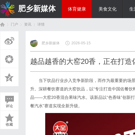
肥乡新媒体
体育健康
美食文化
生
门户
资讯
详情
投资理财
肥乡新媒体
2026-05-15
首
›
›
›
越品越香的大窑20香，正在打造
当下饮品行业步入竞争新阶段，而作为最重要的场
升。深耕餐饮赛道的大窑饮品，以“专注打造中国佐餐饮
品——大窑20香混合果味汽水。该新品以“色香味”创新
餐汽水”赛道实现全新升级。
评论
页
收藏