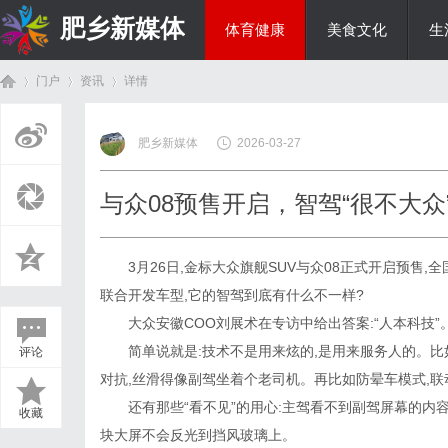
肥乡新媒体
体育健康
美食文化
生
门户
资讯
详情
投资理财
肥乡新媒体
2026-03-27
首
›
›
›
与众08预售开启，智驾“很不大众
3月26日,金标大众旗舰SUV与众08正式开启预售,全国
联合开发车型,它的智驾到底有什么不一样?
大众安徽COO刘展术在专访中给出答案:“人本科技”
简单说就是:技术不是用来炫的,是用来服务人的。比如
评论
页
对抗,丝滑得像副驾坐着个老司机。再比如防晕车模式,联
还有那些“看不见”的用心:主驾看不到副驾屏幕的内容,因
收藏
块大屏不会反光到挡风玻璃上。