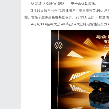
这就是“大众味”的智能——安全永远是底线。
3月26日预售已开启,首批用户可享三重权益:99元意向金
桩、首任车主终身免费基础保养。23.99万元起,不犹豫闭
#与众08 #金标大众 #ID与众 #大众纯电智能新势力