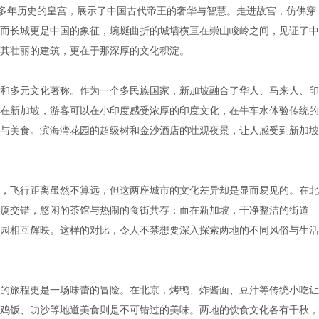
0多年历史的皇宫，展示了中国古代帝王的奢华与智慧。走进故宫，仿佛穿
而长城更是中国的象征，蜿蜒曲折的城墙横亘在崇山峻岭之间，见证了中
其壮丽的建筑，更在于那深厚的文化积淀。
和多元文化著称。作为一个多民族国家，新加坡融合了华人、马来人、印
在新加坡，游客可以在小印度感受浓厚的印度文化，在牛车水体验传统的
与美食。滨海湾花园的超级树和金沙酒店的壮观夜景，让人感受到新加坡
，飞行距离虽然不算远，但这两座城市的文化差异却是显而易见的。在北
厦交错，悠闲的茶馆与热闹的食街共存；而在新加坡，干净整洁的街道
园相互辉映。这样的对比，令人不禁想要深入探索两地的不同风俗与生活
的旅程更是一场味蕾的冒险。在北京，烤鸭、炸酱面、豆汁等传统小吃让
鸡饭、叻沙等地道美食则是不可错过的美味。两地的饮食文化各有千秋，