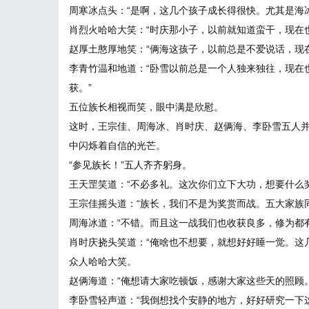
周寒冰点头：“是啊，这几个孩子成长得很快。尤其是海
肖烈火哈哈大笑：“时庆那小子，以前就知道蛮干，现在
赵厚土憨厚地笑：“俩海这孩子，以前总是不爱说话，现
李青竹温和地道：“卧雪以前总是一个人独来独往，现在
获。”
五位族长相视而笑，眼中满是欣慰。
这时，王宗佳、周海冰、肖时庆、赵俩海、李卧雪五人
中闪烁着自信的光芒。
“参见族长！”五人齐齐躬身。
王天罡笑道：“不必多礼。这次你们立下大功，想要什么奖
王宗佳摇头道：“族长，我们不是为奖赏而战。五大家族
周海冰道：“不错。而且这一战我们也收获良多，修为都
肖时庆挠头笑道：“俺啥也不想要，就想好好睡一觉。这
众人哈哈大笑。
赵俩海道：“俺想请大家吃顿饭，感谢大家这些天的照顾。
李卧雪轻声道：“我倒想找个安静的地方，好好研究一下