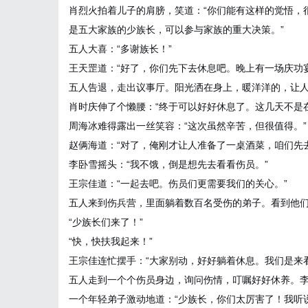
肖烈火拍着儿子的肩膀，笑道：“你们能有这样的觉悟，
是五大家族的少族长，可以参与家族的重大决策。”
五人大喜：“多谢族长！”
王天罡道：“好了，你们先下去休息吧。晚上有一场庆功
五人告退，走出议事厅。阳光洒在身上，暖洋洋的，让
肖时庆伸了个懒腰：“终于可以好好休息了。这几天不是
周海冰难得露出一丝笑容：“这次虽然辛苦，但很值得。”
赵俩海道：“对了，俺刚才让人准备了一桌酒菜，咱们先
李卧雪摇头：“我不饿，倒是想先去看看伤员。”
王宗佳道：“一起去吧。伤员们更需要我们的关心。”
五人来到伤兵营，里面躺着数百名受伤的弟子。看到他
“少族长们来了！”
“快，快扶我起来！”
王宗佳连忙摆手：“大家别动，好好躺着休息。我们是来
五人走到一个个伤员身边，询问伤情，叮嘱好好休养。
一个年轻弟子激动地道：“少族长，你们太厉害了！我听