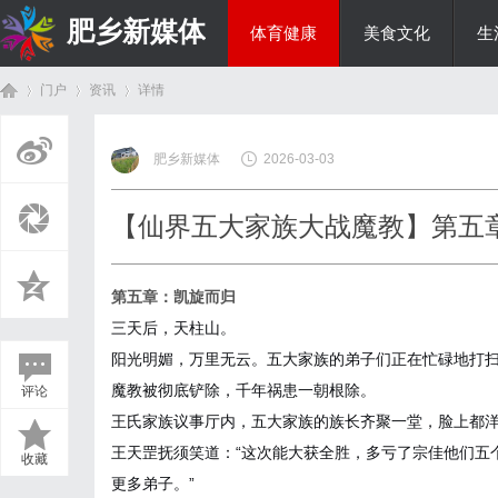
肥乡新媒体
体育健康
美食文化
生
门户
资讯
详情
投资理财
肥乡新媒体
2026-03-03
首
›
›
›
【仙界五大家族大战魔教】第五
第五章：凯旋而归
三天后，天柱山。
阳光明媚，万里无云。五大家族的弟子们正在忙碌地打
魔教被彻底铲除，千年祸患一朝根除。
评论
页
王氏家族议事厅内，五大家族的族长齐聚一堂，脸上都
王天罡抚须笑道：“这次能大获全胜，多亏了宗佳他们五
收藏
更多弟子。”