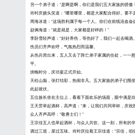
另一个弟子道：“是啊是啊，你们是我们五大家族的骄傲！
肖时庆挠头笑道：“哪里哪里，都是大家配合得好。要不
周海冰道：“这场胜利属于每一个人。你们在前线浴血奋
赵俩海道：“就是就是，大家都是好样的！”
李卧雪轻声道：“好好养伤，等伤好了，我们一起去喝酒。
伤员们齐声欢呼，气氛热烈而温馨。
从伤兵营出来，五人又去了阵亡弟子家属的住处，一一
平。
傍晚时分，庆功宴正式开始。
天柱山巅，张灯结彩，热闹非凡。五大家族的弟子们围
此起彼伏。
五位族长坐在主位上，看着下面欢乐的场面，眼中满是
王天罡举起酒杯，高声道：“来，让我们共同举杯，庆祝
众人齐声高呼：“敬勇士们！”
王宗佳五人也举起酒杯，与众人共饮。这一刻，所有的
酒过三巡，菜过五味。肖时庆拉着王宗佳道：“宗佳，咱