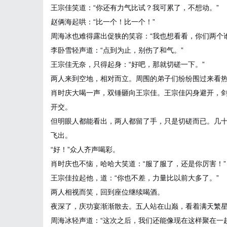
王宗佳笑道：“你还有力气比试？我可累了，不想动。”
赵俩海起哄：“比一个！比一个！”
周海冰也难得露出促狭的笑容：“我也想看看，你们两个
李卧雪轻声道：“点到为止，别伤了和气。”
王宗佳无奈，只得起身：“好吧，那就切磋一下。”
两人来到空地，相对而立。周围的弟子们纷纷围过来看
肖时庆大喝一声，双锤砸向王宗佳。王宗佳闪身避开，
开交。
但明眼人都能看出，两人都留了手，只是切磋而已。几
飞出。
“好！”众人齐声喝彩。
肖时庆也不恼，哈哈大笑道：“服了服了，还是你厉害！”
王宗佳拉起他，道：“你也不差，力量比以前大多了。”
两人相视而笑，回到座位继续喝酒。
夜深了，庆功宴渐渐散去。五人站在山巅，看着满天繁
周海冰轻声道：“这次之后，我们还能像现在这样聚在一起