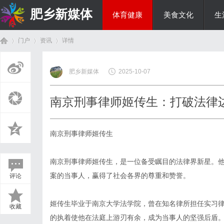
肥乡新媒体
体育健康
美食文化
生
门户
资讯
详情
投资理财
肥乡新媒体
2025-10-07
首
›
›
›
南京刑事律师姬传生：打破法律
南京刑事律师姬传生
南京刑事律师姬传生，是一位备受瞩目的法律界新星。
案的当事人，赢得了社会各界的尊重和赞誉。
评论
页
姬传生毕业于南京大学法学院，曾在知名律所担任实习
收藏
的执着使他在法庭上游刃有余，成为当事人的坚强后盾