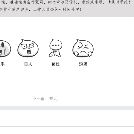
握手
雷人
路过
鸡蛋
下一篇：暂无