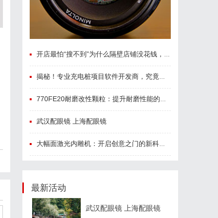
开店最怕“搜不到”为什么隔壁店铺没花钱，ai却天天给他免费派单？
揭秘！专业充电桩项目软件开发商，究竟藏着哪些行业秘诀？
770FE20耐磨改性颗粒：提升耐磨性能的革命性材料
武汉配眼镜 上海配眼镜
大幅面激光内雕机：开启创意之门的新科技利器
最新活动
武汉配眼镜 上海配眼镜