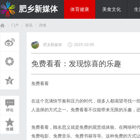
肥乡新媒体
体育健康
美食文化
生
门户
资讯
详情
投资理财
肥乡新媒体
2025-10-05
首
›
›
›
免费看看：发现惊喜的乐趣
免费看看
在这个充满快节奏和压力的时代，很多人都渴望寻找一
人选择的方式之一。免费看看不仅能带来无限的乐趣，
评论
页
免费看看，顾名思义就是免费的观赏或体验。在网络时
收藏
免费电影、免费音乐、免费书籍等等。这种免费的方式