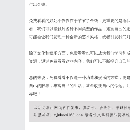
付出金钱。
免费看看的好处不仅仅在于节省了金钱，更重要的是给
看，我们可以接触到各种不同类型的作品，拓宽自己的
可能会让我们发现一种全新的艺术风格，或者引发我们
除了文化和娱乐方面，免费看看也可以成为我们学习和
资源，通过免费看看这些内容，我们可以不断提升自己
总的来说，免费看看不仅是一种消遣和娱乐的方式，更
自己的眼界，丰富自己的生活，甚至改变自己的命运。
界吧！