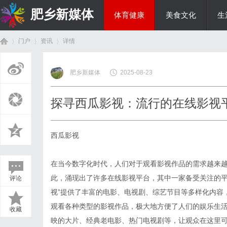
肥乡新媒体
体育健康
美食文化
生
门户
资讯
详情
投资理财
肥乡新媒体
2025-08-23
首
›
›
›
探寻西瓜影视：流行的在线影视
西瓜影视
在当今数字化时代，人们对于观看影视作品的需求越来
此，涌现出了许多在线影视平台，其中一家备受关注的平台
评论
页
视”提供了丰富的电影、电视剧、综艺节目等多样化内容
观看各种类型的影视作品，极大地方便了人们的娱乐生活
收藏
映的大片、经典老电影、热门电视剧等，让观众在这里