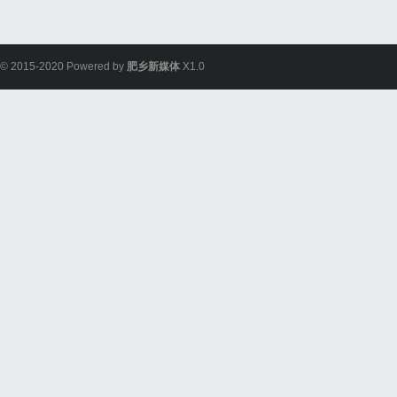
© 2015-2020 Powered by
肥乡新媒体
X1.0