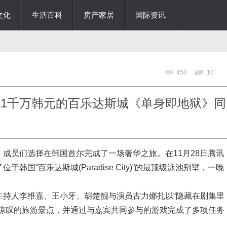
文化
生活百科
房产家居
国际资讯
450
10
1晚1千万韩元的百乐达斯城《单身即地狱》同
成员们选择在韩国首尔完成了一场奢华之旅。在11月28日腾讯
国“百乐达斯城(Paradise City)”的最顶级泳池别墅，一晚
主持人李维嘉、王小牙、胡楚靓与演员古力娜扎以“隐藏在剧集里
人惊叹的旅游景点，并通过与嘉宾共同参与的游戏完成了多项任务