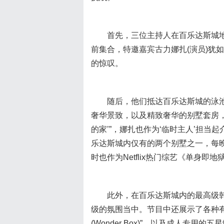
首先，三位主持人在百乐达斯城地标——
前集合，特邀嘉宾古力娜扎(演员)犹
的惊叹。
随后，他们抵达百乐达斯城的泳
奢华景致，以及精致奢华的别墅套房，
的家’”，娜扎也作为‘临时主人’担当
乐达斯城内仅有的两个别墅之一，每
时也作为Netflix热门综艺《单身即
此外，在百乐达斯城内的最高级韩
级的氛围当中。节目中还展示了各种有
(Wonder Box)”，以及成人专用的五星级