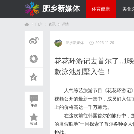
肥乡新媒体
体育健康
美食
门户
资讯
详情
投资理财
肥乡新媒体
2023-11-29
首
›
›
›
花花环游记去首尔了..
款泳池别墅入住！
人气综艺旅游节目《花花环游记》
视频公开的最新一集中，成员们入住了位于韩
评论
上的价格高达一千万韩元。
页
在这次前往韩国首尔的旅行中，
收藏
的度假胜地”一同探索了首尔各种令
挑战。