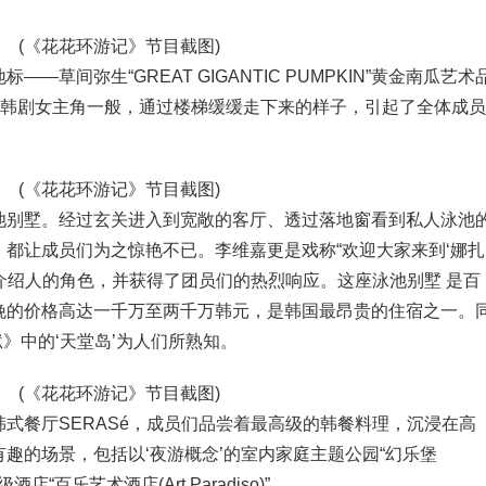
(《花花环游记》节目截图)
草间弥生“GREAT GIGANTIC PUMPKIN”黄金南瓜艺术
如韩剧女主角一般，通过楼梯缓缓走下来的样子，引起了全体成员
(《花花环游记》节目截图)
池别墅。经过玄关进入到宽敞的客厅、透过落地窗看到私人泳池
都让成员们为之惊艳不已。李维嘉更是戏称“欢迎大家来到‘娜扎
起介绍人的角色，并获得了团员们的热烈响应。这座泳池别墅 是百
晚的价格高达一千万至两千万韩元，是韩国最昂贵的住宿之一。
地狱》中的‘天堂岛’为人们所熟知。
(《花花环游记》节目截图)
式餐厅SERASé，成员们品尝着最高级的韩餐料理，沉浸在高
趣的场景，包括以‘夜游概念’的室内家庭主题公园“幻乐堡
酒店“百乐艺术酒店(Art Paradiso)”。