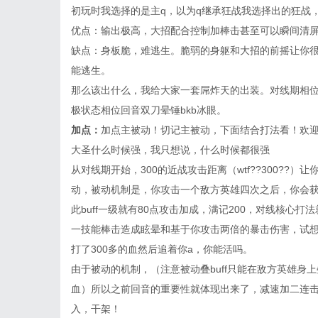
初玩时我选择的是主q，以为q继承狂战我选择出的狂战
优点：输出极高，大招配合控制加棒击甚至可以瞬间清屏
缺点：身板脆，难逃生。脆弱的身躯和大招的前摇让你很
能逃生。
那么该出什么，我给大家一套屌炸天的出装。对线期相位
极状态相位回音双刀晕锤bkb冰眼。
加点：
加点主被动！切记主被动，下面结合打法看！欢
大圣什么时候强，我只想说，什么时候都很强
从对线期开始，300的近战攻击距离（wtf??300?
动，被动机制是，你攻击一个敌方英雄四次之后，你会获得
此buff一级就有80点攻击加成，满记200，对线核心
一技能棒击造成眩晕和基于你攻击两倍的暴击伤害，试想
打了300多的血然后追着你a，你能活吗。
由于被动的机制，（注意被动叠buff只能在敌方英雄身
血）所以之前回音的重要性就体现出来了，减速加二连击
入，干架！