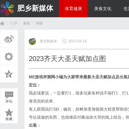
肥乡新媒体
体育健康
美食文化
生
门户
资讯
详情
投资理财
肥乡新媒体
2023-09-14
首
›
›
›
2023齐天大圣天赋加点图
ME游戏评测网
小编为大家带来最新
大圣天赋加点及出装
定位：
我必须要说，一定要打1，很多玩家各种说不能打1，打1
身混劣的劣单。
评论
页
有人跟我说打3好，确实，挂树加变身能很大程度帮助你
号位该做的东西，也很难应付酱油加大哥的线上组合，所
收藏
出装：