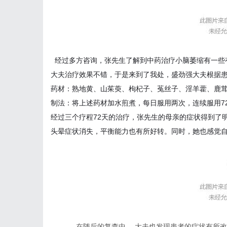
经过多方咨询，张先生了
解到中药治疗小脑萎缩有一些
大夫治疗效果不错
，
于是来到了我处，盛劲强
大
夫
根据
药材：熟地黄、山茱萸、枸杞子、菟丝子、淫羊藿、鹿
制法：将上述药材加水煎煮，每日服用两次，连续服用7
经过三个疗程72天的治疗，张先生的母亲的症状得到了
头晕症状消失，平衡能力也有所好转。同时，她也感觉
在随后的复查中， 大夫也发现患者的症状有所