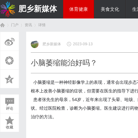
肥乡新媒体
体育健康
美食文化
生
门户
资讯
详情
投资理财
肥乡新媒体
2023-09-13
首
›
›
›
小脑萎缩能治好吗？
小脑萎缩是一种神经影像学上的表现，通常会出现步态
根本上改善小脑萎缩的症状，但需要在医生的指导下进
患者张先生的母亲，54岁，近年来出现了头晕、呛咳
状。经过医院检查，诊断为小脑萎缩。医生建议进行药
评论
页
治疗的方法。
收藏