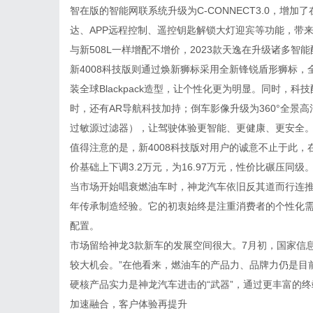
智在版的智能网联系统升级为C-CONNECT3.0，增加
达、APP远程控制、遥控钥匙解锁大灯迎宾等功能，带
与新508L一样增配不增价，2023款天逸在升级诸多智能
新4008科技版则通过焕新狮标采用全新锋锐盾形狮标，
装全球Blackpack造型，让个性化更为明显。同时，科技
时，还有AR导航科技加持；倒车影像升级为360°全景
过敏源过滤器），让驾驶体验更智能、更健康、更安全
值得注意的是，新4008科技版对用户的诚意不止于此，
价基础上下调3.2万元，为16.97万元，性价比碾压同级
当市场开始唱衰燃油车时，神龙汽车依旧反其道而行连推
年传承制造经验。它的初衷始终是注重消费者的个性化
配置。
市场留给神龙3款新车的发展空间很大。7月初，国家信
较大机会。”在他看来，燃油车的产品力、品牌力仍是目
硬核产品实力是神龙汽车进击的“武器”，通过更丰富的
加速融合，客户体验再提升