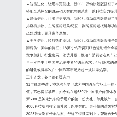
▲智能进化，让用车更便捷。新508L驭动旗舰版搭载了AD
搭配全系标配的Blue-i3.0智能网联系统，以科技实力
▲舒适进化，让出行更安稳。新508L驭动旗舰版搭载了
排座椅加热、主驾座椅通风/记忆，副驾座椅老板键等功
坐舒适性，更具豪华属性。
▲美学进化，唤醒热血基因。新508L驭动旗舰版采用全
狮魂仿生美学的特征；18英寸钻石切割双色运动铝合金
竞争加剧、行业发展、消费升级，燃油车消费者在购车决
再一次击中了中国主流消费者的购车需求，他们追求的是
的进化或将再次在中国汽车市场掀起一波法系热潮。
三车齐发，各个都有硬实力
31年砥砺奋进，神龙汽车早已成为中国汽车市场上一抹
值，它已博得掌声。如今站在超630万中国用户价值体
新508L是神龙汽车给予用户的第一份大礼，除此以外，
4008科技版同样全面升级，以更智能、更科技的进阶实
2023款天逸在传承品质、舒适等特征基础上，智能再升