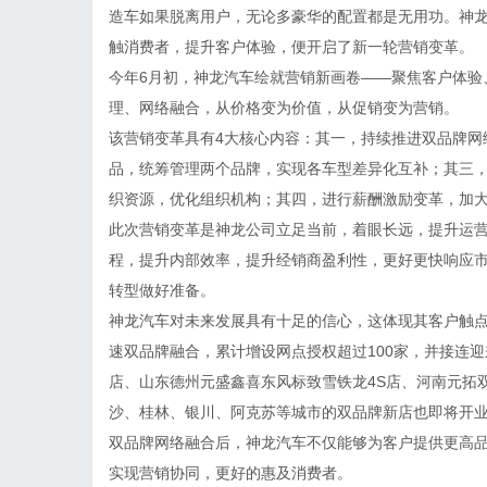
造车如果脱离用户，无论多豪华的配置都是无用功。神
触消费者，提升客户体验，便开启了新一轮营销变革。
今年6月初，神龙汽车绘就营销新画卷——聚焦客户体验
理、网络融合，从价格变为价值，从促销变为营销。
该营销变革具有4大核心内容：其一，持续推进双品牌网
品，统筹管理两个品牌，实现各车型差异化互补；其三，
织资源，优化组织机构；其四，进行薪酬激励变革，加
此次营销变革是神龙公司立足当前，着眼长远，提升运
程，提升内部效率，提升经销商盈利性，更好更快响应
转型做好准备。
神龙汽车对未来发展具有十足的信心，这体现其客户触
速双品牌融合，累计增设网点授权超过100家，并接连
店、山东德州元盛鑫喜东风标致雪铁龙4S店、河南元拓
沙、桂林、银川、阿克苏等城市的双品牌新店也即将开
双品牌网络融合后，神龙汽车不仅能够为客户提供更高
实现营销协同，更好的惠及消费者。