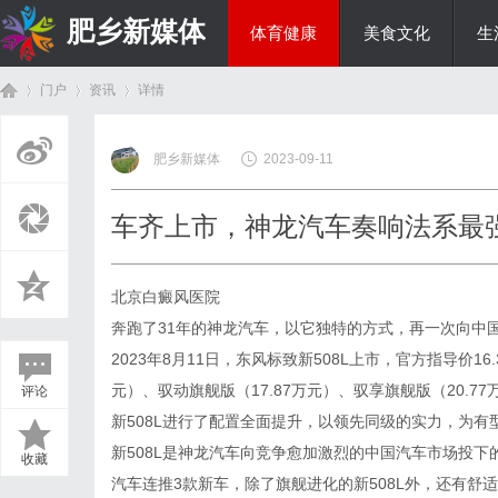
肥乡新媒体
体育健康
美食文化
生
门户
资讯
详情
投资理财
肥乡新媒体
2023-09-11
首
›
›
›
车齐上市，神龙汽车奏响法系最
北京白癜风医院
奔跑了31年的神龙汽车，以它独特的方式，再一次向中
2023年8月11日，东风标致新508L上市，官方指导价16.
元）、驭动旗舰版（17.87万元）、驭享旗舰版（20.
评论
页
新508L进行了配置全面提升，以领先同级的实力，为
新508L是神龙汽车向竞争愈加激烈的中国汽车市场投
收藏
汽车连推3款新车，除了旗舰进化的新508L外，还有舒适