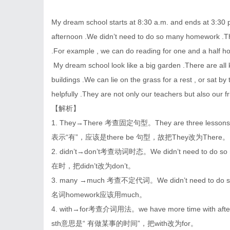
My dream school starts at 8:30 a.m. and ends at 3:30 
afternoon .We didn’t need to do so many homework .The
.For example , we can do reading for one and a half ho
My dream school look like a big garden .There are all 
buildings .We can lie on the grass for a rest , or sat b
helpfully .They are not only our teachers but also our fr
【解析】
1. They→There 考查固定句型。They are three l
表示“有”，应该是there be 句型，故把They改为There。
2. didn’t→don’t考查动词时态。We didn’t need 
在时，把didn’t改为don’t。
3. many →much 考查不定代词。We didn’t need to
名词homework应该用much。
4. with→for考查介词用法。we have more time with after
sth意思是“ 有做某事的时间”，把with改为for。