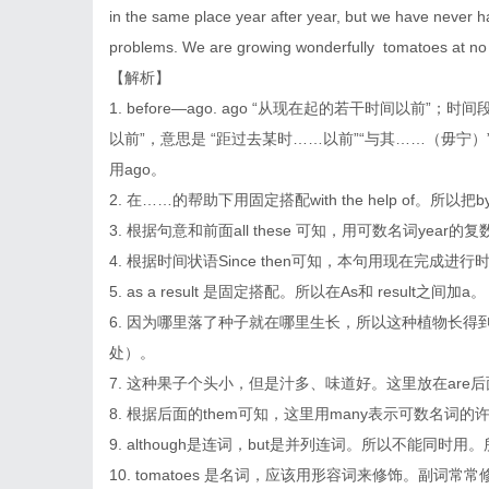
in the same place year after year, but we have never h
problems. We are growing wonderfully tomatoes at no 
【解析】
1. before—ago. ago “从现在起的若干时间以前”
以前”，意思是 “距过去某时……以前”“与其……（毋宁）
用ago。
2. 在……的帮助下用固定搭配with the help of。所以把b
3. 根据句意和前面all these 可知，用可数名词year的复数形
4. 根据时间状语Since then可知，本句用现在完成进行时
5. as a result 是固定搭配。所以在As和 result之间加a。
6. 因为哪里落了种子就在哪里生长，所以这种植物长得到处是。
处）。
7. 这种果子个头小，但是汁多、味道好。这里放在are后面
8. 根据后面的them可知，这里用many表示可数名词的许
9. although是连词，but是并列连词。所以不能同时用。
10. tomatoes 是名词，应该用形容词来修饰。副词常常修饰动