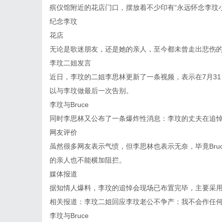
殡仪馆附近的花店门口，摆放着不少印有“永远怀念李玟
纪念李玟
花店
无论是歌迷朋友，还是她的亲人，至今都未曾走出悲伤
李玟二姐发言
近日，李玟的二姐李思林更新了一条视频，表示在7月3
以与李玟做最后一次告别。
李玟与Bruce
同时李思林又公布了一条爆炸性消息：李玟的丈夫在追
网友评价
虽然很多网友表示气愤，但李思林也表示无奈，毕竟Bru
的亲人也不能横加阻拦。
媒体报道
据知情人爆料，李玟的追悼会现场已布置完毕，主要采
相关报道：李玟二姐回应李玟老公不争产：我不会作任
李玟与Bruce