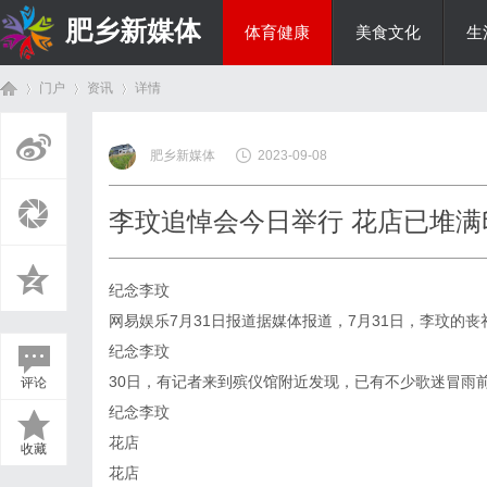
肥乡新媒体
体育健康
美食文化
生
门户
资讯
详情
投资理财
肥乡新媒体
2023-09-08
首
›
›
›
李玟追悼会今日举行 花店已堆
纪念李玟
网易娱乐7月31日报道据媒体报道，7月31日，李玟的
纪念李玟
30日，有记者来到殡仪馆附近发现，已有不少歌迷冒雨
评论
页
纪念李玟
花店
收藏
花店