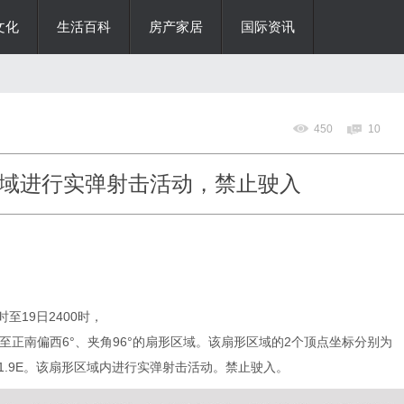
文化
生活百科
房产家居
国际资讯
450
10
域进行实弹射击活动，禁止驶入
0时至19日2400时，
正东方向至正南偏西6°、夹角96°的扇形区域。该扇形区域的2个顶点坐标分别为
N、119-11.9E。该扇形区域内进行实弹射击活动。禁止驶入。