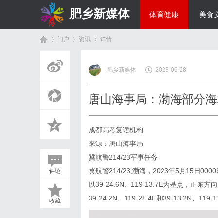
肥乡新媒体
体育健康
美食
门户
资讯
详情
投资理财
肥乡新媒体
2023-06-28
首
›
›
›
唐山海事局：渤海部分海
成都高考复读机构
来源：唐山海事局
冀航警214/23军事任务
冀航警214/23,渤海，2023年5月15日000
评论
页
以39-24.6N、119-13.7E为基点，
39-24.2N、119-28.4E和39-13.2
收藏