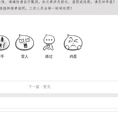
握手
雷人
路过
鸡蛋
下一篇：暂无