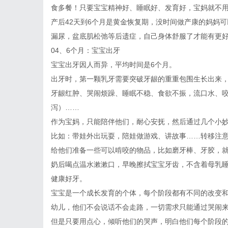
食多餐！只要宝宝精神好、睡眠好、发育好，宝妈就不
产后42天到6个月是黄金恢复期，没时间做产康的妈妈
漏尿，盆底肌松弛等后遗症，自己身体舒服了才能有更
04、6个月：宝宝出牙
宝宝出牙因人而异，平均时间是6个月。
出牙时，第一颗乳牙需要突破牙龈的重重包围生长出来
牙龈红肿、哭闹烦躁、睡眠不稳、食欲不振，流口水、
泻）……
作为宝妈，只能陪伴他们，耐心安抚，然后通过几个小
比如：带娃外出玩耍，陪娃做游戏、讲故事……转移注
给他们准备一些可以啃咬的物品，比如磨牙棒、牙胶，
奶后喝点温水漱漱口，早晚擦拭宝宝牙齿，不含着母乳
健康好牙。
宝宝是一个成长发育的个体，每个阶段都有不同的改变和
幼儿，他们不会说话不会走路，一切需求只能通过哭闹
但是只要用点心，倾听他们的哭声，明白他们每个阶段