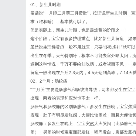
01、新生儿时期
俗话说“一月睡二月哭三月攒肚”，按理说新生儿时期，
求（吃和睡），基本就可以了。
但是实际上，新生儿时期，也是最难带的阶段之一！
这个阶段，宝宝有很多护理重点，比如新生儿黄疸，如
虽然说生理性黄疸一般不用就医，只要“多吃多排”就可
出生在冬季，天气特别冷，根本不可能去室外晒太阳，所
遇到这种情况，千万不要给娃吃药，或者视而不见，一定
黄疸一般出现在产后2-3天内，4-5天达到高峰，7-1
02、2个月：肠绞痛
“二月哭”主要是肠胀气和肠绞痛导致，两者都发生在宝
出现，两者的表现和应对也不太一样。
肠胀气和肠绞痛的区别肠胀气：多发生在傍晚，宝宝焦
表现，肚子有明显发胀感，大便比较困难，而且大便较
肠绞痛：多发生在晚上，宝宝突然大声哭闹（比肠胀气
闹），哭闹的时候宝宝面部发红，嘴周发白，腹部发胀