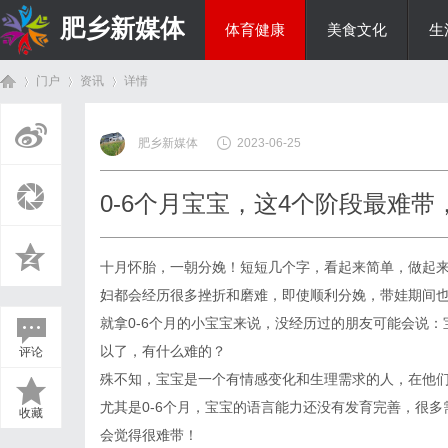
肥乡新媒体
体育健康
美食文化
生
门户
资讯
详情
投资理财
肥乡新媒体
2023-06-25
首
›
›
›
0-6个月宝宝，这4个阶段最难
十月怀胎，一朝分娩！短短几个字，看起来简单，做起
妇都会经历很多挫折和磨难，即使顺利分娩，带娃期间
就拿0-6个月的小宝宝来说，没经历过的朋友可能会说
以了，有什么难的？
评论
页
殊不知，宝宝是一个有情感变化和生理需求的人，在他
尤其是0-6个月，宝宝的语言能力还没有发育完善，很
收藏
会觉得很难带！