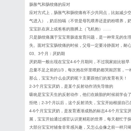
肠胀气和肠绞痛的应对
应对方式上，肠胀气和肠绞痛有不少共同点，比如减少空
气进入），奶后拍嗝（不管是母乳喂养还是奶粉喂养，奶后
宝宝趴在床上或爸爸的胳膊上（飞机抱）……
只是肠绞痛属于宝宝胃肠道发育问题，是一种常见的生
失。面对宝宝肠绞痛的时候，父母一定要冷静面对，耐
03、3个月：厌奶期
厌奶期一般出现在宝宝4-6个月期间，不过我家娃比较
总量不足之前的1/3，每次抱在怀里喂奶都哭闹厉害，
那么，宝宝为什么会厌奶呢？主要跟他们的发育有关！
2-3个月宝宝厌奶，是某个反射动作消失导致的
吸吮是宝宝天生的反射动作，他们在娘胎的时候就学会
拒绝；2-3个月以后，这个反射消失，宝宝开始根据自
4-6个月宝宝厌奶，是发育逐渐成熟的标志4-6个月宝宝
展，宝宝开始通过感官认识更精彩的世界，每天都忙于
大部分宝宝对辅食非常感兴趣，又怎么会像之前一样只喝